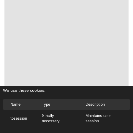
We use these cookies:
Name
Type
Description
Strictly
Maintains user
tosession
necessary
session