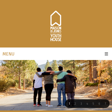
MENU
1
2
3
4
5
6
7